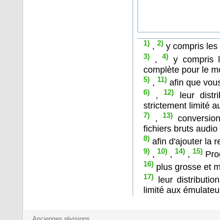
1)
2)
,
y compris les 
3)
4)
,
y compris l
complète pour le 
5)
11)
,
afin que vous
6)
12)
,
leur distr
strictement limité 
7)
13)
,
conversion
fichiers bruts audio
8)
afin d'ajouter la
9)
10)
14)
15)
,
,
,
Pro
16)
plus grosse et 
17)
leur distributio
limité aux émulateu