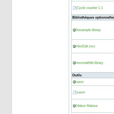
Cycle counter 1.1
Bibliothèques optionnell
fresample.library
HexEdit.mcc
rexxmathlib.library
Outils
rasm
vasm
Hideur Makeur