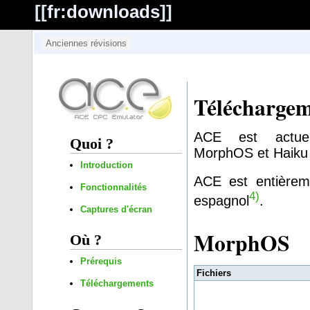
[[
fr:downloads
]]
Téléchargem
ACE est actuel
Quoi ?
MorphOS et Haiku
Introduction
ACE est entièreme
Fonctionnalités
4)
espagnol
.
Captures d'écran
MorphOS
Où ?
Prérequis
Fichiers
Téléchargements