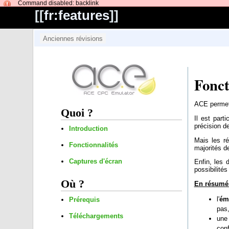
Command disabled: backlink
[[
fr:features
]]
Fonct
ACE permet 
Quoi ?
Il est part
précision d
Introduction
Mais les ré
Fonctionnalités
majorités d
Captures d'écran
Enfin, les 
possibilités
Où ?
En résumé 
l'
ém
Prérequis
pas,
Téléchargements
un
conf