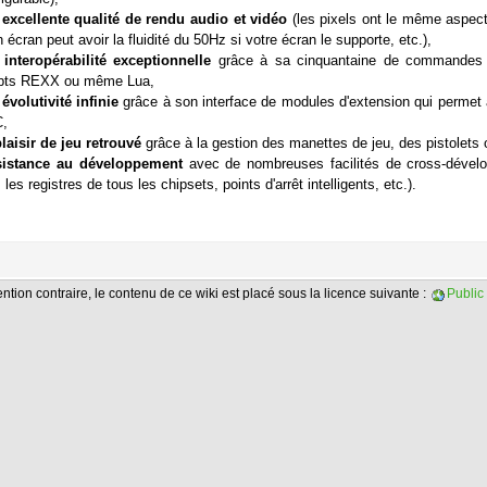
e
excellente qualité de rendu audio et vidéo
(les pixels ont le même aspect
n écran peut avoir la fluidité du 50Hz si votre écran le supporte, etc.),
e
interopérabilité exceptionnelle
grâce à sa cinquantaine de commandes 
ipts REXX ou même Lua,
e
évolutivité infinie
grâce à son interface de modules d'extension qui permet à
,
plaisir de jeu retrouvé
grâce à la gestion des manettes de jeu, des pistolets
sistance au développement
avec de nombreuses facilités de cross-dévelo
 les registres de tous les chipsets, points d'arrêt intelligents, etc.).
ntion contraire, le contenu de ce wiki est placé sous la licence suivante :
Public