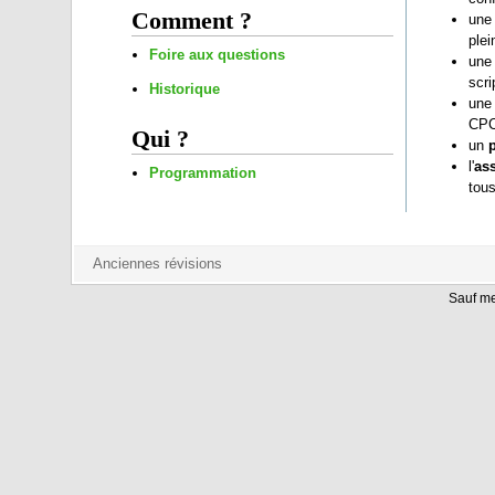
Comment ?
un
plei
Foire aux questions
un
scr
Historique
un
CPC
Qui ?
un
l'
as
Programmation
tous
Sauf me