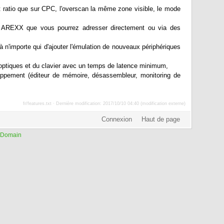
 ratio que sur CPC, l'overscan la même zone visible, le mode
AREXX que vous pourrez adresser directement ou via des
 n'importe qui d'ajouter l'émulation de nouveaux périphériques
 optiques et du clavier avec un temps de latence minimum,
ppement (éditeur de mémoire, désassembleur, monitoring de
fr/features.txt · Dernière modification: 2017/10/10 04:40 (modification externe)
 Domain