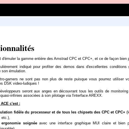
ionnalités
d'émuler la gamme entière des Amstrad CPC et CPC+, et ce de façon bien plu
iculièrement indiqué pour profiter des demos dans d'excellentes conditions
e son émulation.
tro-gamers ne sont pas non plus de reste puisque vous pourrez utiliser v
es DSK video-ludiques !
développeurs seront aux anges en découvrant tous les outils de monitorin
 quasi-infinies associées à son pilotage via l'interface AREXX.
ACE c'est :
ulation fidèle du processeur et de tous les chipsets des CPC et CPC+
(l
 etc.),
e
ergonomie soignée
avec une interface graphique MUI claire et bien p
igurable),